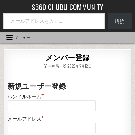
コ
S660 CHUBU COMMUNITY
ン
メールアドレスを入力...
テ
購読
ン
ツ
へ
メニュー
ス
キ
ッ
メンバー登録
プ
事務局
2023年5月12日
新規ユーザー登録
*
ハンドルネーム
*
メールアドレス