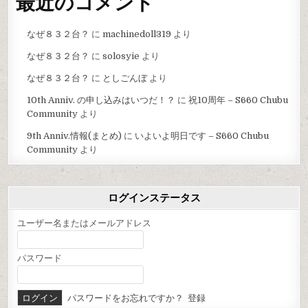
最近のコメント
なぜ８３２台？
に
machinedoll319
より
なぜ８３２台？
に
solosyie
より
なぜ８３２台？
に
としごんぼ
より
10th Anniv. の申し込みはいつだ！？
に
祝10周年 – S660 Chubu
Community
より
9th Anniv.情報(まとめ)
に
いよいよ明日です – S660 Chubu
Community
より
ログインステータス
ユーザー名またはメールアドレス
パスワード
パスワードをお忘れですか？
登録