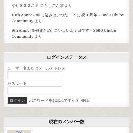
なぜ８３２台？
に
としごんぼ
より
10th Anniv. の申し込みはいつだ！？
に
祝10周年 – S660 Chubu
Community
より
9th Anniv.情報(まとめ)
に
いよいよ明日です – S660 Chubu
Community
より
ログインステータス
ユーザー名またはメールアドレス
パスワード
パスワードをお忘れですか？
登録
現在のメンバー数