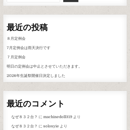
シ
ョ
ン
最近の投稿
８月定例会
7月定例会は雨天決行です
７月定例会
明日の定例会は中止とさせていただきます。
2026年生誕祭開催日決定しました
最近のコメント
なぜ８３２台？
に
machinedoll319
より
なぜ８３２台？
に
solosyie
より