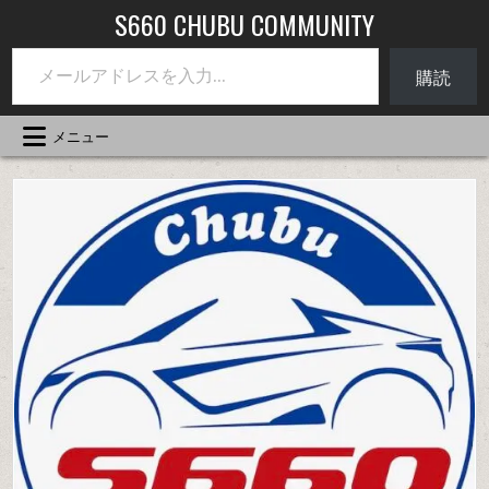
コ
S660 CHUBU COMMUNITY
ン
メールアドレスを入力...
テ
購読
ン
ツ
へ
メニュー
ス
キ
ッ
プ