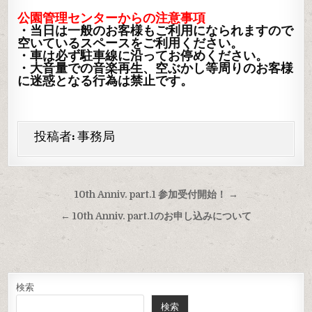
公園管理センターからの注意事項
・当日は一般のお客様もご利用になられますので
空いているスペースをご利用ください。
・車は必ず駐車線に沿ってお停めください。
・大音量での音楽再生、空ぶかし等周りのお客様
に迷惑となる行為は禁止です。
投稿者:
事務局
投
10th Anniv. part.1 参加受付開始！ →
稿
← 10th Anniv. part.1のお申し込みについて
ナ
ビ
ゲ
ー
検索
検索