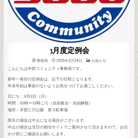
3月度定例会
投
事務局
2025年2月24日
お知らせ
稿
先
こんにちは中部コミュニティ事務局です。
新年一発目の定例会は、以下の日程となります。
年末年始は事故のないようお気をつけてお過ごしください。
日にち：3月2日（日）
時間：10時〜13時ごろ（自由集合・自由解散）
場所：木曽三川公園 第３駐車場
雨天の場合は中止になる場合がございます。
中止の場合は当日の朝当サイトでご案内させて頂きますので、お出
かけ前にご確認をお願いします。