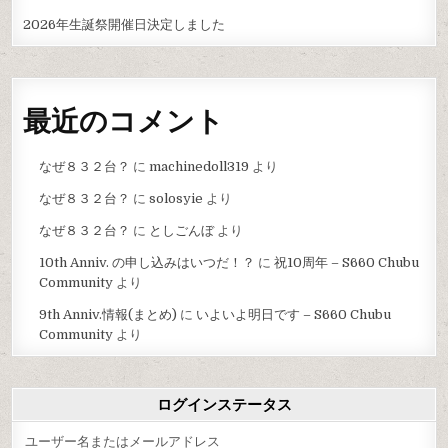
2026年生誕祭開催日決定しました
最近のコメント
なぜ８３２台？
に
machinedoll319
より
なぜ８３２台？
に
solosyie
より
なぜ８３２台？
に
としごんぼ
より
10th Anniv. の申し込みはいつだ！？
に
祝10周年 – S660 Chubu
Community
より
9th Anniv.情報(まとめ)
に
いよいよ明日です – S660 Chubu
Community
より
ログインステータス
ユーザー名またはメールアドレス