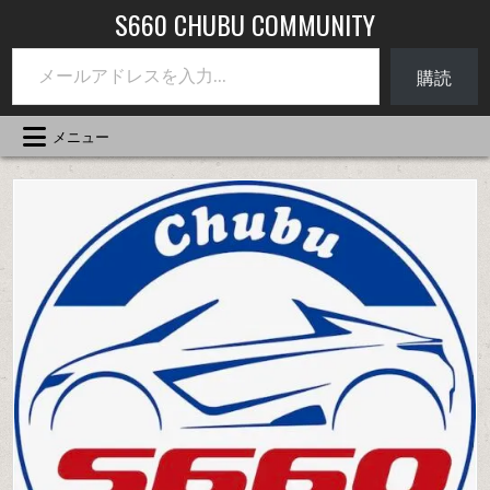
コ
S660 CHUBU COMMUNITY
ン
メールアドレスを入力...
テ
購読
ン
ツ
へ
メニュー
ス
キ
ッ
プ