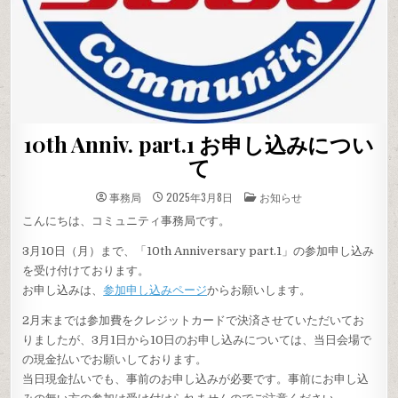
10th Anniv. part.1 お申し込みについ
て
投
事務局
2025年3月8日
お知らせ
稿
先
こんにちは、コミュニティ事務局です。
3月10日（月）まで、「10th Anniversary part.1」の参加申し込み
を受け付けております。
お申し込みは、
参加申し込みページ
からお願いします。
2月末までは参加費をクレジットカードで決済させていただいてお
りましたが、3月1日から10日のお申し込みについては、当日会場で
の現金払いでお願いしております。
当日現金払いでも、事前のお申し込みが必要です。事前にお申し込