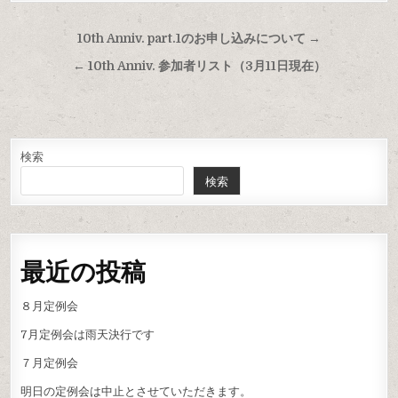
投
10th Anniv. part.1のお申し込みについて →
稿
← 10th Anniv. 参加者リスト（3月11日現在）
ナ
ビ
ゲ
ー
検索
検索
シ
ョ
ン
最近の投稿
８月定例会
7月定例会は雨天決行です
７月定例会
明日の定例会は中止とさせていただきます。