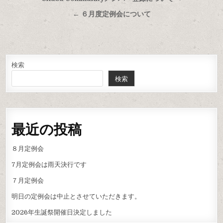
稿
← ６月度定例会について
ナ
ビ
ゲ
ー
検索
検索
シ
ョ
ン
最近の投稿
８月定例会
7月定例会は雨天決行です
７月定例会
明日の定例会は中止とさせていただきます。
2026年生誕祭開催日決定しました