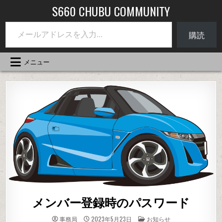
コ
S660 CHUBU COMMUNITY
ン
メールアドレスを入力...
テ
購読
ン
ツ
へ
メニュー
ス
キ
ッ
プ
メンバー登録時のパスワード
投
事務局
2023年5月23日
お知らせ