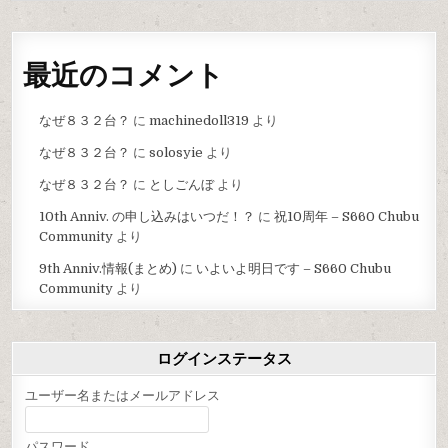
最近のコメント
なぜ８３２台？
に
machinedoll319
より
なぜ８３２台？
に
solosyie
より
なぜ８３２台？
に
としごんぼ
より
10th Anniv. の申し込みはいつだ！？
に
祝10周年 – S660 Chubu
Community
より
9th Anniv.情報(まとめ)
に
いよいよ明日です – S660 Chubu
Community
より
ログインステータス
ユーザー名またはメールアドレス
パスワード