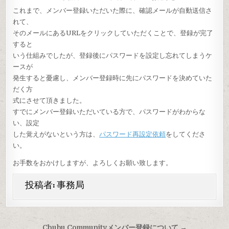
稿
先
これまで、メンバー登録いただいた際に、確認メールが自動送信さ
れて、
そのメールにあるURLをクリックしていただくことで、登録が完了
すると
いう仕組みでしたが、登録後にパスワードを設定し忘れてしまうケ
ースが
発生すると憂慮し、メンバー登録時に先にパスワードを決めていた
だく方
式にさせて頂きました。
すでにメンバー登録いただいている方で、パスワードがわからな
い、設定
した覚えがないという方は、
パスワード再設定依頼
をしてくださ
い。
お手数をおかけしますが、よろしくお願い致します。
投稿者:
事務局
投
Chubu Communityメンバー登録について →