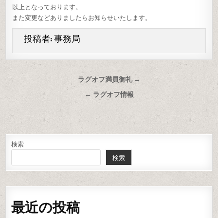
以上となっております。
また変更などありましたらお知らせいたします。
投稿者:
事務局
投
ラグオフ満員御礼 →
稿
← ラグオフ情報
ナ
ビ
ゲ
ー
検索
検索
シ
ョ
ン
最近の投稿