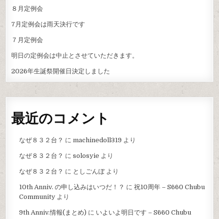
８月定例会
7月定例会は雨天決行です
７月定例会
明日の定例会は中止とさせていただきます。
2026年生誕祭開催日決定しました
最近のコメント
なぜ８３２台？
に
machinedoll319
より
なぜ８３２台？
に
solosyie
より
なぜ８３２台？
に
としごんぼ
より
10th Anniv. の申し込みはいつだ！？
に
祝10周年 – S660 Chubu
Community
より
9th Anniv.情報(まとめ)
に
いよいよ明日です – S660 Chubu