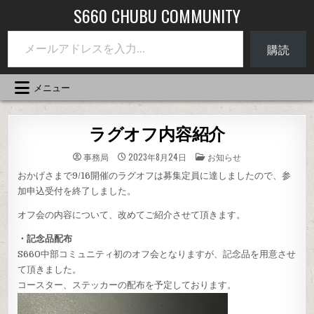
コ
S660 CHUBU COMMUNITY
ン
メールアドレスを入力...
テ
購読
ン
ツ
へ
メニュー
ス
キ
ッ
ラグオフ内容紹介
プ
投
事務局
2023年8月24日
お知らせ
稿
先
おかげさまで9/16開催のラグオフは募集定員に達しましたので、参
加申込受付を終了しました。
オフ会の内容について、改めてご紹介させて頂きます。
・記念品配布
S660中部コミュニティ初のオフ会となりますが、記念品を用意させ
て頂きました。
コースター、ステッカーの配布を予定しております。