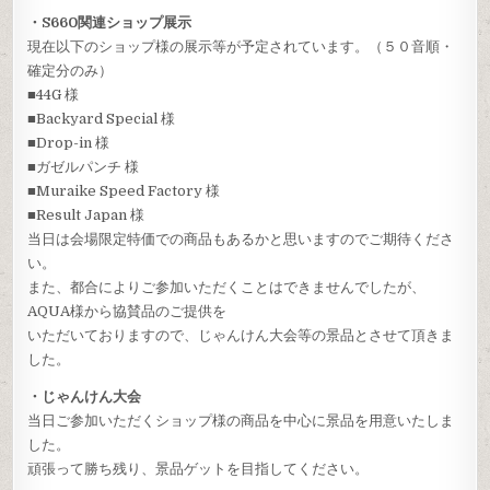
・S660関連ショップ展示
現在以下のショップ様の展示等が予定されています。（５０音順・
確定分のみ）
■44G 様
■Backyard Special 様
■Drop-in 様
■ガゼルパンチ 様
■Muraike Speed Factory 様
■Result Japan 様
当日は会場限定特価での商品もあるかと思いますのでご期待くださ
い。
また、都合によりご参加いただくことはできませんでしたが、
AQUA様から協賛品のご提供を
いただいておりますので、じゃんけん大会等の景品とさせて頂きま
した。
・じゃんけん大会
当日ご参加いただくショップ様の商品を中心に景品を用意いたしま
した。
頑張って勝ち残り、景品ゲットを目指してください。