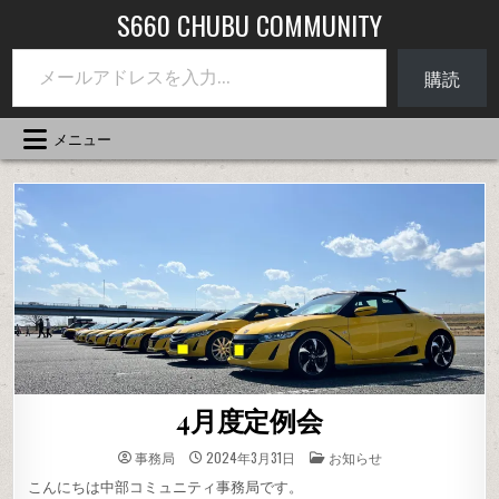
コ
S660 CHUBU COMMUNITY
ン
メールアドレスを入力...
テ
購読
ン
ツ
へ
メニュー
ス
キ
ッ
プ
4月度定例会
投
事務局
2024年3月31日
お知らせ
稿
先
こんにちは中部コミュニティ事務局です。