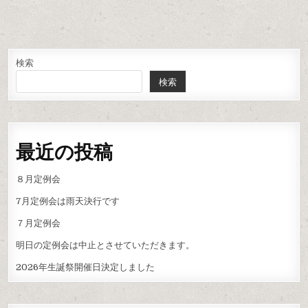
ナ
ビ
ゲ
ー
検索
検索
シ
ョ
ン
最近の投稿
８月定例会
7月定例会は雨天決行です
７月定例会
明日の定例会は中止とさせていただきます。
2026年生誕祭開催日決定しました