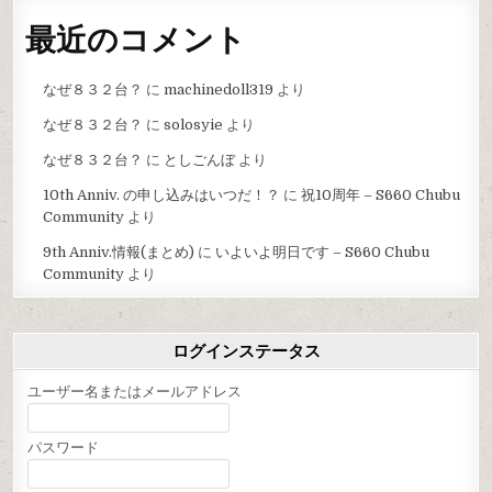
最近のコメント
なぜ８３２台？
に
machinedoll319
より
なぜ８３２台？
に
solosyie
より
なぜ８３２台？
に
としごんぼ
より
10th Anniv. の申し込みはいつだ！？
に
祝10周年 – S660 Chubu
Community
より
9th Anniv.情報(まとめ)
に
いよいよ明日です – S660 Chubu
Community
より
ログインステータス
ユーザー名またはメールアドレス
パスワード