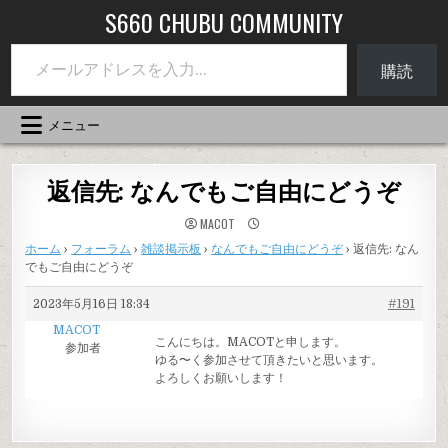
コ
S660 CHUBU COMMUNITY
ン
メールアドレスを入力...
テ
購読
ン
ツ
へ
メニュー
ス
キ
ッ
返信先: なんでもご自由にどうぞ
プ
MACOT
ホーム
›
フォーラム
›
雑談掲示板
›
なんでもご自由にどうぞ
›
返信先: なん
でもご自由にどうぞ
2023年5月16日 18:34
#191
MACOT
こんにちは。MACOTと申します。
参加者
ゆる〜く参加させて頂きたいと思います。
よろしくお願いします！