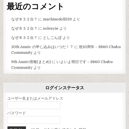
最近のコメント
なぜ８３２台？
に
machinedoll319
より
なぜ８３２台？
に
solosyie
より
なぜ８３２台？
に
としごんぼ
より
10th Anniv. の申し込みはいつだ！？
に
祝10周年 – S660 Chubu
Community
より
9th Anniv.情報(まとめ)
に
いよいよ明日です – S660 Chubu
Community
より
ログインステータス
ユーザー名またはメールアドレス
パスワード